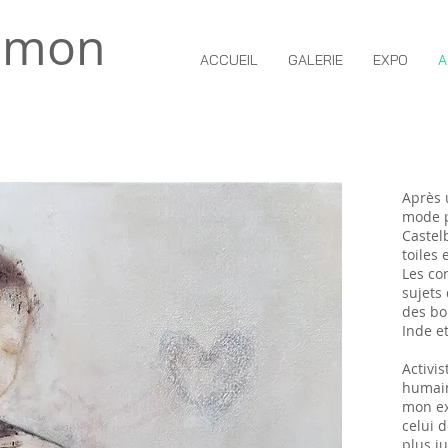
lmon
ACCUEIL
GALERIE
EXPO
A
Après 
mode p
Castel
toiles 
Les co
sujets
des bo
Inde e
Activi
humain
mon ex
celui 
plus ju