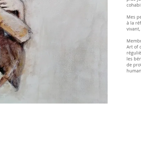
cohabi
Mes
p
à la ré
vivant
Membre
Art of
réguli
les bé
de pro
humani