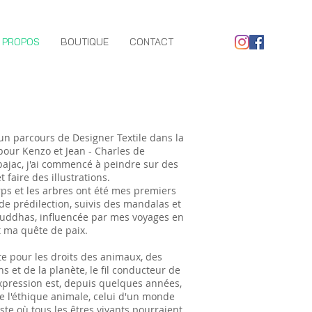
 PROPOS
BOUTIQUE
CONTACT
un parcours de Designer Textile dans la
our Kenzo et Jean - Charles de
bajac, j'ai commencé à peindre sur des
et faire des illustrations.
rps et les arbres ont été mes premiers
 de prédilection, suivis des mandalas et
uddhas, influencée par mes voyages en
t ma quête de paix.
ste pour les droits des animaux, des
s et de la planète, le fil conducteur de
pression est, depuis quelques années,
de l'éthique animale, celui d'un monde
ste où tous les êtres vivants pourraient