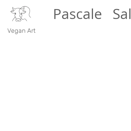
Pascale Sa
V e g a n A r t